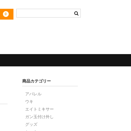
0
商品カテゴリー
アパレル
ウキ
エイトミキサー
ガン玉付け外し
グッズ