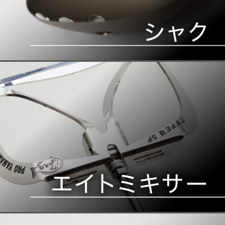
PE×リーダー プロ８の字結び
2022.07.07
PROYAMAチャンネルで公開して
ます
あ・なるほどハリ外し 大物用
2022.06.08
PROYAMAチャンネルに使い方を
公開してます！
スピンカップ ウェブサイトに公
2022.05.28
開しました
来月発売のＰＲＯ ＹＡＭＡＭＯ
ＴＯシャク Spin Cup チタンカ
2022.05.20
ップ最終テスト動画アップしまし
た。
2022.05.11
スゴいシャク 完成しました！
NEBA SCOOP ネバスコ 超時短
2022.03.26
で作る遠投用マキエサ（バッカン
編）を公開しました。
ネバスコを使って超時短のマキエ
サ作り。PROYAMAチャンネルで
公開しました。（字幕あり）長い