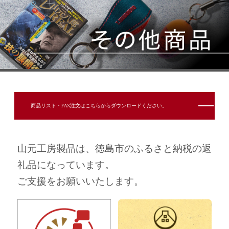
2020.02.15
お知らせ
新年明けましておめでとうござい
2020.01.04
ます。
2019.12.26
年末年始休業のお知らせ
2019.10.18
新製品 ガン玉付け外し
3Ｄエイトミキサー レインボー
2019.08.23
チタンＳＰ 新発売
商品リスト・FAX注文はこちらからダウンロードください。
2019.08.09
夏季休業のお知らせ
2019.04.23
GW休業のお知らせ
山元工房製品は、徳島市のふるさと納税の返
プロ山元シャク Ｒー７００登
2019.03.20
礼品になっています。
場！
ご支援をお願いいたします。
2018.12.26
年末年始のおしらせ
2018.11.20
Webサイトをリニューアル！