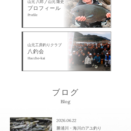
山元 八郎 / 山元 隆史
プロフィール
Profile
山元工房釣りクラブ
八釣会
Haccho-kai
ブログ
Blog
2026.06.22
勝浦川・海川のアユ釣り