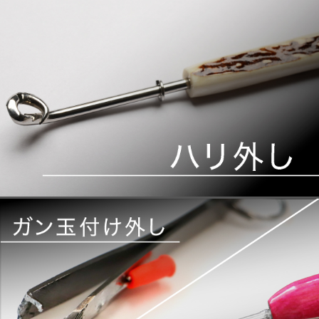
2022.02.26
しスコップの音がうるさいので、
遠投用マキエサがうまく出来ない
方、ネバスコの使い方が知りたい
方のみご覧ください 笑
PROYAMAチャンネル ＺＥＲＯ
2022.02.24
style ヤバい浮力で釣れるわ
け アップしました
PROYAMAチャンネル アンダー
2022.02.17
ロックstyle ヤバい感動の理由な
ど アップしました
PROYAMA チャンネル プロ山
2022.02.10
元ウキ Ｗ合金18とは？ アップ
しました。
PROYAMAチャンネル ガン玉付
2022.02.03
け外し セット PV アップしまし
た
PROYAMAチャンネル W-18
2022.01.27
ZERO style PV アップしました
PROYAMAチャンネル W-18ア