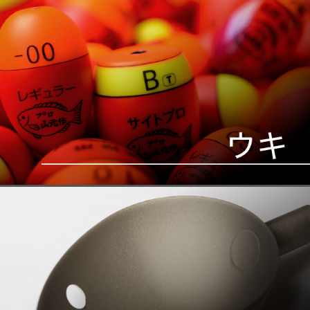
2023.05.02
連休のお知らせ
PRO YAMAMOTOシャク・スピ
2023.04.11
ンカップの納期の遅れについて
つり人オンライン ＞ 月刊つり人
ブログ ＞ 「グレ釣り KING OF
2023.01.06
KINGS」 2023年１月9日（月・
祝）、YouTube釣り人チャンネル
で生中継！
2022.12.23
年末年始の営業のお知らせ
2022.10.12
完売いたしました。
PRO YAMAMOTOシャク スピ
2022.10.12
ンカップ 予約受付ています。
３Dエイトミキサー・3Dエイトミ
2022.09.06
キサーSPの仕様が変更になりま
す。
新しいシャク『 KUROE 』発
2022.08.31
売中。