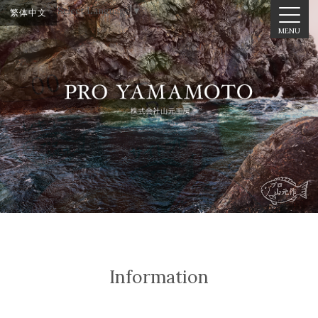
Select Language
▼
繁体中文
MENU
Information