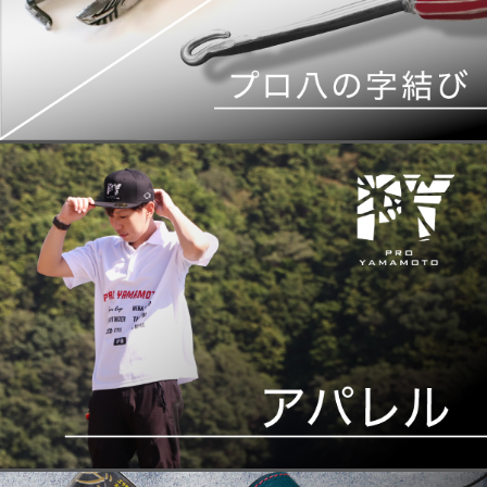
2022.01.20
ンダーロックstyle PV アップし
ました
2021.12.24
年末・年始休業のお知らせ
ふるさと納税返礼品になっていま
2021.08.17
す。
2021.08.10
お盆休業のお知らせ
2020.12.24
年末・年始休業のお知らせ
山元工房官方網站正式發表新製品
2020.10.30
ZERO style ・ UNDER LOCK
style
2020.09.30
いよいよ発売です。
2020.09.02
このウキはヤバい！
５魚種制覇・Ｖ３４への道
2020.04.30
程 山元八郎 連載
Webサイト メンテナンス終了の