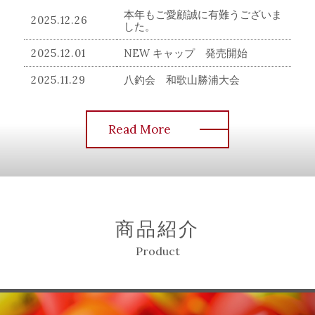
本年もご愛顧誠に有難うございま
2025.12.26
した。
2025.12.01
NEW キャップ 発売開始
2025.11.29
八釣会 和歌山勝浦大会
2025.04.22
ゴールデンウイークのお知らせ
Read More
2024.12.23
年末年始のお知らせ
Newスピンカップ P-CHIC 公開
2024.10.31
しました
2024.08.02
お盆休業のお知らせ
商品紹介
2023.12.28
年末年始の営業のお知らせ
Product
2023.08.10
お盆休業のお知らせ
スピンカップステッカー プレゼ
2023.08.06
ント企画